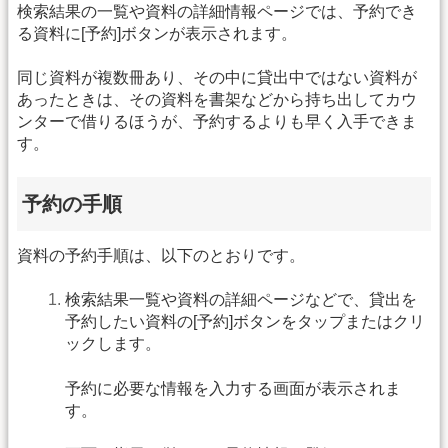
検索結果の一覧や資料の詳細情報ページでは、予約でき
る資料に[予約]ボタンが表示されます。
同じ資料が複数冊あり、その中に貸出中ではない資料が
あったときは、その資料を書架などから持ち出してカウ
ンターで借りるほうが、予約するよりも早く入手できま
す。
予約の手順
資料の予約手順は、以下のとおりです。
検索結果一覧や資料の詳細ページなどで、貸出を
予約したい資料の[予約]ボタンをタップまたはクリ
ックします。
予約に必要な情報を入力する画面が表示されま
す。