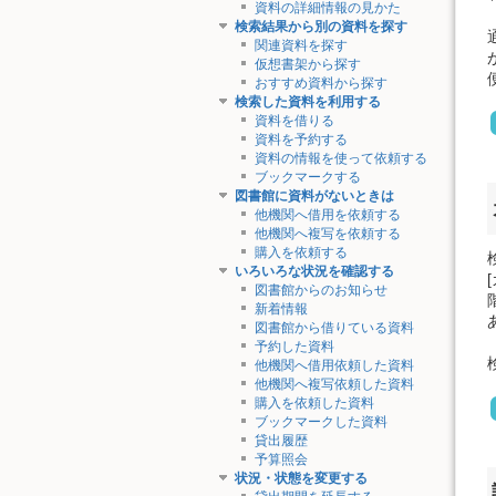
資料の詳細情報の見かた
検索結果から別の資料を探す
関連資料を探す
仮想書架から探す
おすすめ資料から探す
検索した資料を利用する
資料を借りる
資料を予約する
資料の情報を使って依頼する
ブックマークする
図書館に資料がないときは
他機関へ借用を依頼する
他機関へ複写を依頼する
購入を依頼する
いろいろな状況を確認する
図書館からのお知らせ
新着情報
図書館から借りている資料
予約した資料
他機関へ借用依頼した資料
他機関へ複写依頼した資料
購入を依頼した資料
ブックマークした資料
貸出履歴
予算照会
状況・状態を変更する