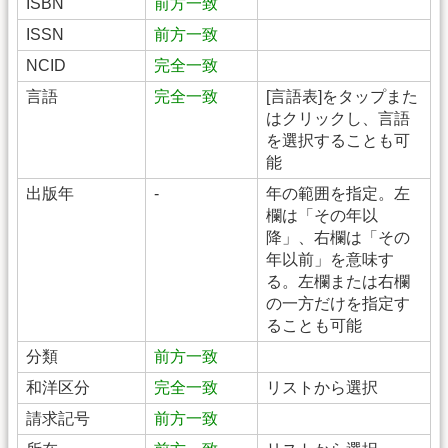
ISBN
前方一致
ISSN
前方一致
NCID
完全一致
言語
完全一致
[言語表]をタップまた
はクリックし、言語
を選択することも可
能
出版年
-
年の範囲を指定。左
欄は「その年以
降」、右欄は「その
年以前」を意味す
る。左欄または右欄
の一方だけを指定す
ることも可能
分類
前方一致
和洋区分
完全一致
リストから選択
請求記号
前方一致