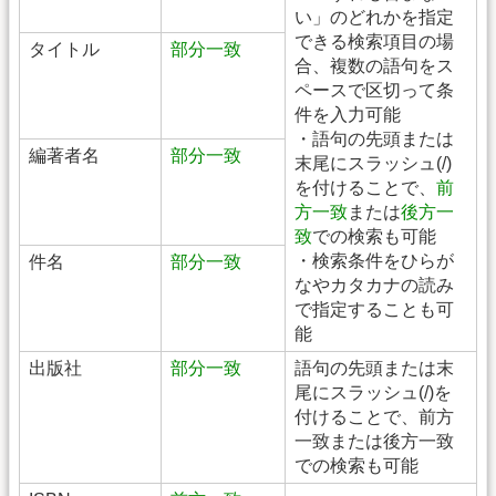
い」のどれかを指定
できる検索項目の場
タイトル
部分一致
合、複数の語句をス
ペースで区切って条
件を入力可能
・語句の先頭または
編著者名
部分一致
末尾にスラッシュ(/)
を付けることで、
前
方一致
または
後方一
致
での検索も可能
・検索条件をひらが
件名
部分一致
なやカタカナの読み
で指定することも可
能
出版社
部分一致
語句の先頭または末
尾にスラッシュ(/)を
付けることで、前方
一致または後方一致
での検索も可能