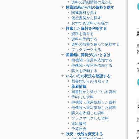
資料の詳細情報の見かた
検索結果から別の資料を探す
関連資料を探す
仮想書架から探す
おすすめ資料から探す
検索した資料を利用する
資料を借りる
資料を予約する
資料の情報を使って依頼する
ブックマークする
図書館に資料がないときは
他機関へ借用を依頼する
他機関へ複写を依頼する
購入を依頼する
いろいろな状況を確認する
図書館からのお知らせ
新着情報
図書館から借りている資料
予約した資料
他機関へ借用依頼した資料
他機関へ複写依頼した資料
購入を依頼した資料
ブックマークした資料
貸出履歴
予算照会
状況・状態を変更する