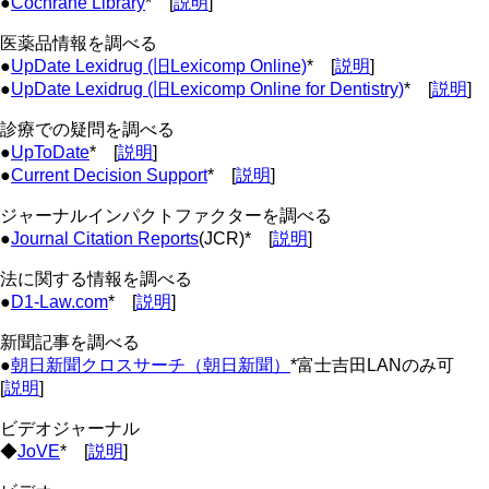
●
Cochrane Library
* [
説明
]
医薬品情報を調べる
●
UpDate Lexidrug (旧Lexicomp Online)
* [
説明
]
●
UpDate Lexidrug (旧Lexicomp Online for Dentistry)
* [
説明
]
診療での疑問を調べる
●
UpToDate
* [
説明
]
●
Current Decision Support
* [
説明
]
ジャーナルインパクトファクターを調べる
●
Journal Citation Reports
(JCR)* [
説明
]
法に関する情報を調べる
●
D1-Law.com
* [
説明
]
新聞記事を調べる
●
朝日新聞クロスサーチ（朝日新聞）
*富士吉田LANのみ可
[
説明
]
ビデオジャーナル
◆
JoVE
* [
説明
]