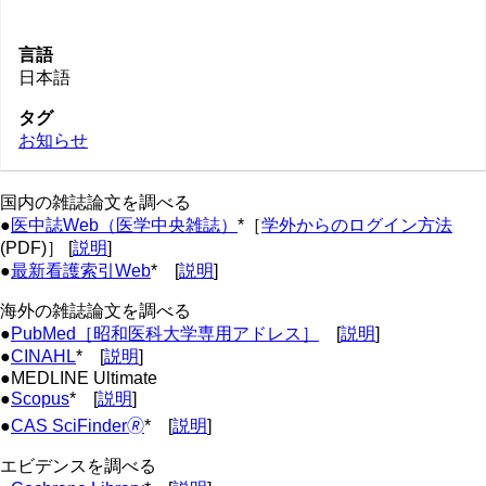
言語
日本語
タグ
お知らせ
国内の雑誌論文を調べる
●
医中誌Web（医学中央雑誌）
*［
学外からのログイン方法
(PDF)］ [
説明
]
●
最新看護索引Web
* [
説明
]
海外の雑誌論文を調べる
●
PubMed［昭和医科大学専用アドレス］
[
説明
]
●
CINAHL
* [
説明
]
●MEDLINE Ultimate
●
Scopus
* [
説明
]
●
CAS SciFinder🄬
* [
説明
]
エビデンスを調べる