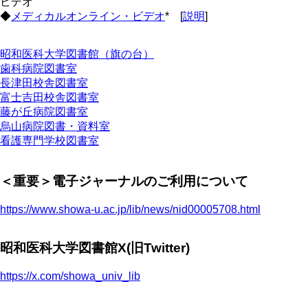
ビデオ
◆
メディカルオンライン・ビデオ
* [
説明
]
昭和医科大学図書館（旗の台）
歯科病院図書室
長津田校舎図書室
富士吉田校舎図書室
藤が丘病院図書室
烏山病院図書・資料室
看護専門学校図書室
＜重要＞電子ジャーナルのご利用について
https://www.showa-u.ac.jp/lib/news/nid00005708.html
昭和医科大学図書館X(旧Twitter)
https://x.com/showa_univ_lib