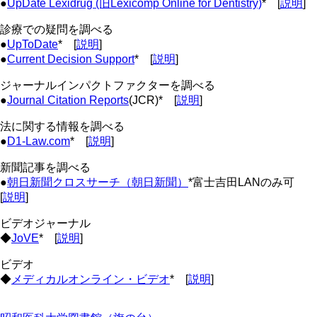
●
UpDate Lexidrug (旧Lexicomp Online for Dentistry)
* [
説明
]
診療での疑問を調べる
●
UpToDate
* [
説明
]
●
Current Decision Support
* [
説明
]
ジャーナルインパクトファクターを調べる
●
Journal Citation Reports
(JCR)* [
説明
]
法に関する情報を調べる
●
D1-Law.com
* [
説明
]
新聞記事を調べる
●
朝日新聞クロスサーチ（朝日新聞）
*富士吉田LANのみ可
[
説明
]
ビデオジャーナル
◆
JoVE
* [
説明
]
ビデオ
◆
メディカルオンライン・ビデオ
* [
説明
]