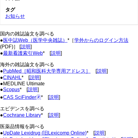
タグ
お知らせ
国内の雑誌論文を調べる
●
医中誌Web（医学中央雑誌）
*［
学外からのログイン方法
(PDF)］ [
説明
]
●
最新看護索引Web
* [
説明
]
海外の雑誌論文を調べる
●
PubMed［昭和医科大学専用アドレス］
[
説明
]
●
CINAHL
* [
説明
]
●MEDLINE Ultimate
●
Scopus
* [
説明
]
●
CAS SciFinder🄬
* [
説明
]
エビデンスを調べる
●
Cochrane Library
* [
説明
]
医薬品情報を調べる
●
UpDate Lexidrug (旧Lexicomp Online)
* [
説明
]